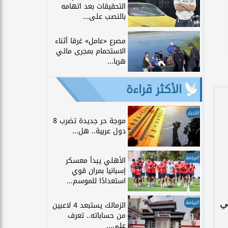
التحقيقات بعد اتهامه
بالنصب على...
مصرع «عامل» غرقا أثناء
الاستحمام بمجرى مائي
هربا...
الأكثر قراءة
الأخبار
موجة حر جديدة تضرب 8
دول عربية.. هل...
الرياضة
الأهلي يبدأ معسكر
إسبانيا بمران قوي
استعدادًا للموسم...
ي
الرياضة
الزمالك يستبعد 4 لاعبين
من حساباته.. تعرف
على...