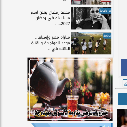
فن وثقافة
محمد رمضان يعلن اسم
مسلسله في رمضان
2027.....
الرياضة
مباراة مصر وإسبانيا..
موعد المواجهة والقناة
الناقلة في...
ق