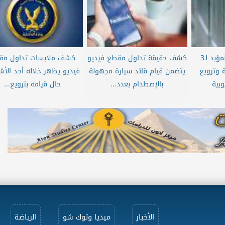
الإعدام لمتهمين والمؤبد لـ3
كشف حقيقة تداول مقطع فيديو
كشف ملابسات تداول مق
 وترويع
يتضمن قيام قائد سيارة مجهولة
فيديو يظهر خلاله أحد الأ
وبية
بالإصطدام بعدد...
حال قيامه بترويع...
الأخبار
ميديا وتوك شو
الرياضة