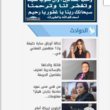
الحوادث
إحالة أوراق سارة خليفة
و12 متهمين للمفتي
في...
قاتلة والدتها
بالإسكندرية تعترف
بتفاصيل الجريمة
من هي منى عبود
صاحبة جاردن هيلز؟
معلومات...
البلوجر تريكة أمام