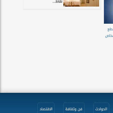
نقاط...
طع
شخاص
الحوادث
فن وثقافة
الاقتصاد