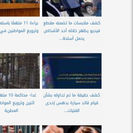
كشف ملابسات ما تضمنه مقطع
براءة 11 متهمًا ب
فيديو يظهر خلاله أحد الأشخاص
وترويع المواطنين في 
يحمل أسلحة...
كشف حقيقة ما تم تداوله بشأن
غدا- محاك
قيام قائد سيارة بدهس إحدى
اثنين وترويع الموا
الفتيات...
المطرية