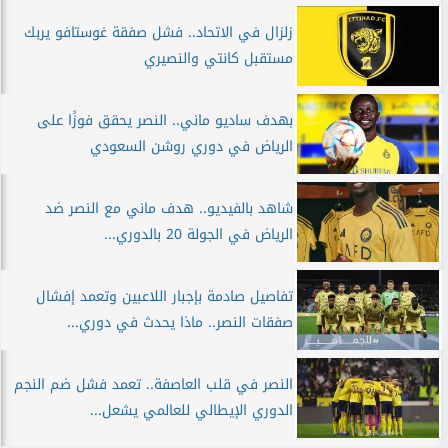
زلزال في الاتحاد.. فشل صفقة غوستافو يربك
مستقبل كانتي والنصيري
بهدف ساديو ماني.. النصر يحقق فوزًا على
الرياض في دوري روشن السعودي
شاهد بالفيديو.. هدف ماني مع النصر ضد
الرياض في الجولة 20 بالدوري...
تفاصيل صادمة بإجبار اللاعبين وتعمد إفشال
صفقات النصر.. ماذا يحدث في دوري...
النصر في قلب العاصفة.. تعمد فشل ضم النجم
الدوري الإيطالي للعالمي يشعل...