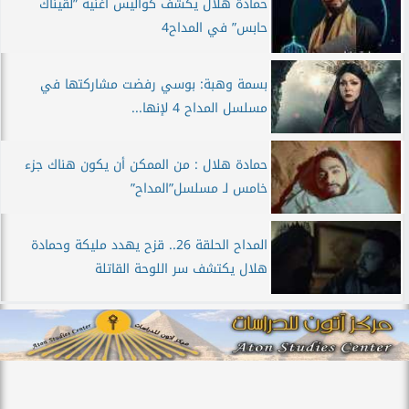
حمادة هلال يكشف كواليس أغنية ”لقيناك
حابس” في المداح4
بسمة وهبة: بوسي رفضت مشاركتها في
مسلسل المداح 4 لإنها...
حمادة هلال : من الممكن أن يكون هناك جزء
خامس لـ مسلسل”المداح”
المداح الحلقة 26.. قزح يهدد مليكة وحمادة
هلال يكتشف سر اللوحة القاتلة