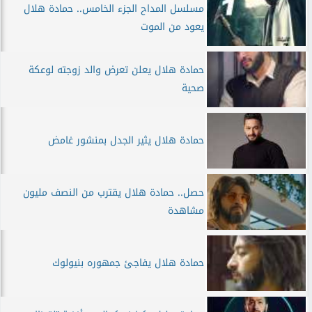
مسلسل المداح الجزء الخامس.. حمادة هلال
يعود من الموت
حمادة هلال يعلن تعرض والد زوجته لوعكة
صحية
حمادة هلال يثير الجدل بمنشور غامض
حصل.. حمادة هلال يقترب من النصف مليون
مشاهدة
حمادة هلال يفاجئ جمهوره بنيولوك