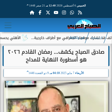
هـ
الخميس
6 أغسطس 2026
12:40 مـ
21 صفر 1448
شارك موقعك الجغرافي مع أطراف خارجية...
الأهلي يحسم الجدل حو
الرئيسية
فن وثقافة
صادق الصباح يكشف... رمضان القادم ٢٠٢٦
هو أسطورة النهاية للمداح
هـ
الأربعاء
7 مايو 2025
04:18 مـ
9 ذو القعدة 1446