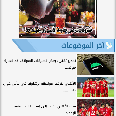
آخر الموضوعات
تحذير تقني: بعض تطبيقات الهواتف قد تشارك
موقعك...
الأهلي يترقب مواجهة برشلونة في كأس خوان
جامبر.....
بعثة الأهلي تغادر إلى إسبانيا لبدء معسكر
الإعداد.....