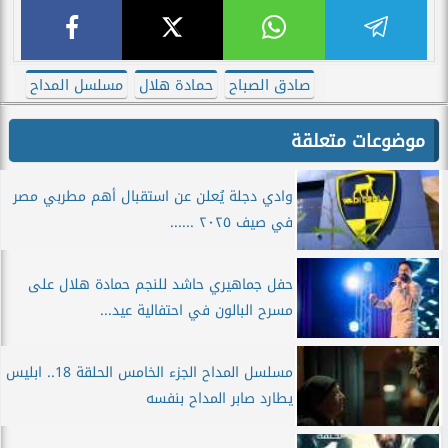
صادق الصباح
حمادة هلال
مسلسل المداح
موضوعات متعلقة
وادي دجلة يُعلن عن استقبال أهم مطربي مصر
في صيف ٢٠٢٥ ......
حفل جماهيري حاشد للنجم حمادة هلال على
مسرح البالون في احتفالية عيد...
مسلسل المداح الجزء الخامس الحلقة 18.. ابليس
يطارد صابر المداح بنفسه