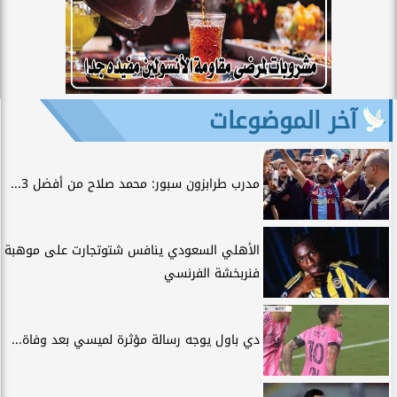
آخر الموضوعات
مدرب طرابزون سبور: محمد صلاح من أفضل 3...
الأهلي السعودي ينافس شتوتجارت على موهبة
فنربخشة الفرنسي
دي باول يوجه رسالة مؤثرة لميسي بعد وفاة...