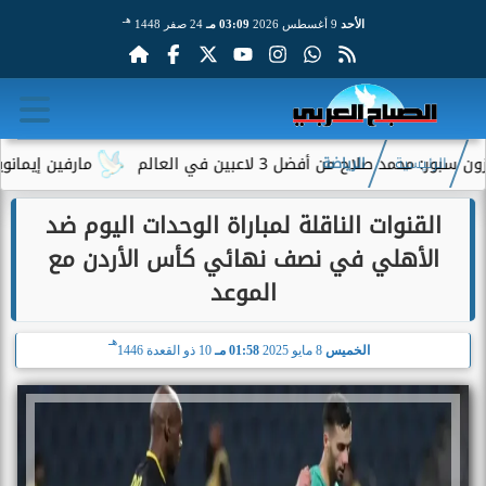
هـ
الأحد
9 أغسطس 2026
03:09 مـ
24 صفر 1448
 صلاح من أفضل 3 لاعبين في العالم
مارفين إيمانويل.. س
الرئيسية
الرياضة
القنوات الناقلة لمباراة الوحدات اليوم ضد
الأهلي في نصف نهائي كأس الأردن مع
الموعد
هـ
الخميس
8 مايو 2025
01:58 مـ
10 ذو القعدة 1446