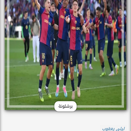
برشلونة
ليلى يعقوب