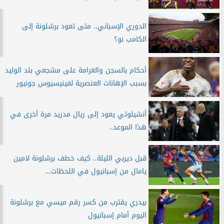
الدوري الإسباني.. متى تعود برشلونة إلى
الكامب نو؟
أحكام بالسجن والغرامة على مشجعي بلد الوليد
بسبب الإهانات العنصرية لفينيسيوس جونيور
أنشيلوتي يعود إلى ريال مدريد مرة أخرى في
هذا الموعد..
قبل ديربي الليلة.. كيف خطف برشلونة لامين
يامال من إسبانيول في اللحظات...
بيدري يقترب من كسر رقم ميسي مع برشلونة
اليوم أمام إسبانيول