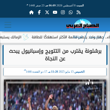
هـ
السبت
8 أغسطس 2026
06:09 صـ
23 صفر 1448
ز واحد يتصدر قائمة الأكثر استهلاكًا للطاقة
الزمالك يستبعد 4 لاعبين شباب من حساباته في الموسم الجديد
الرئيسية
الرياضة
برشلونة يقترب من التتويج وإسبانيول يبحث
عن النجاة
هـ
الخميس
15 مايو 2025
11:20 مـ
17 ذو القعدة 1446