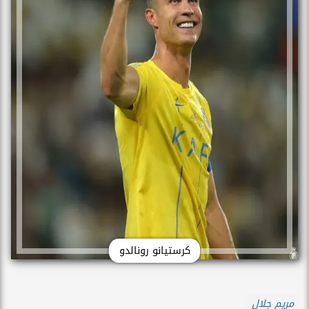
كرستيانو رونالدو
مريم جلال