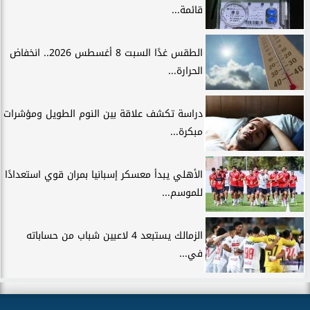
قائمة...
الطقس غدًا السبت 8 أغسطس 2026.. انخفاض
الحرارة...
دراسة تكشف علاقة بين النوم الطويل ومؤشرات
مبكرة...
الأهلي يبدأ معسكر إسبانيا بمران قوي استعدادًا
للموسم...
الزمالك يستبعد 4 لاعبين شباب من حساباته
في...