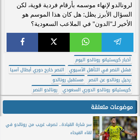
لرونالدو لإنهاء موسمه بأرقام فردية قوية، لكن
السؤال الأبرز يظل: هل كان هذا الموسم هو
الأخير لـ"الدون" في الملاعب السعودية؟
أخبار كريستيانو رونالدو اليوم
فشل النصر في التأهل الآسيوي
النصر خارج دوري أبطال آسيا
رحيل رونالدو عن النصر
مستقبل رونالدو
كريستيانو رونالدو الدوري السعودي
رونالدو النصر
موضوعات متعلقة
سر شارة القيادة.. تصرف غريب من رونالدو في
لقاء الفيحاء