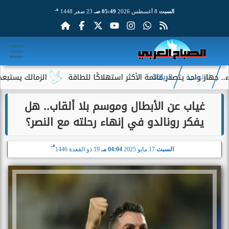
هـ
السبت
8 أغسطس 2026
05:49 صـ
23 صفر 1448
واحد يتصدر قائمة الأكثر استهلاكًا للطاقة
الزمالك يستبعد 4 لاعبين شباب من حساباته في الموسم الجديد
الرئيسية
الرياضة
غياب عن الأبطال وموسم بلا ألقاب.. هل
يفكر رونالدو في إنهاء رحلته مع النصر؟
هـ
السبت
17 مايو 2025
04:04 مـ
19 ذو القعدة 1446