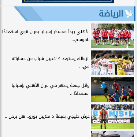
الرياضة
الأهلي يبدأ معسكر إسبانيا بمران قوي استعدادًا
للموسم...
الزمالك يستبعد 4 لاعبين شباب من حساباته
في...
وائل جمعة يظهر في مران الأهلي بإسبانيا
استعدادًا...
عرض خليجي بقيمة 5 ملايين يورو.. هل يرحل...