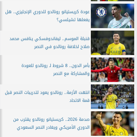
عودة كريستيانو رونالدو للدوري الإنجليزي.. هل
يفعلها تشيلسي؟
قنبلة الموسم.. ليفاندوفسكي ينافس محمد
صلاح لخلافة رونالدو في النصر
بأمر الدون.. 8 شروط لـ رونالدو للعودة
والمشاركة مع النصر
انتهت الأزمة.. رونالدو يعود لتدريبات النصر قبل
قمة الاتحاد
صدمة 2026.. كريستيانو رونالدو يقترب من
الدوري الأمريكي ويغادر النصر السعودي