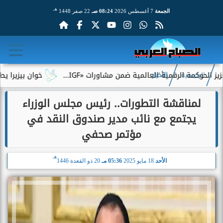
هـ
الجمعة
7 أغسطس 2026
08:24 صـ
22 صفر 1448
كمة الرقمية العالمية ضمن مشاورات «IGF...
خوان بيزيرا يطلب الر
الرئيسية
الأخبار
لمناقشة التطورات.. رئيس مجلس الوزراء
يجتمع مع نائب مدير صندوق النقد في
مؤتمر صحفي
هـ
الأحد
18 مايو 2025
05:36 مـ
20 ذو القعدة 1446