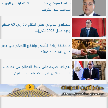
محافظ سوهاج يبعث رسالة تهنئة لرئيس الوزراء
بمناسبة عيد الشرطة
مصطفى مدبولي يعلن افتتاح 50 إلى 60 مصنع
جديد خلال 2026 لتعزيز...
ما حقيقة زيادة الأسعار وارتفاع التضخم في مصر
خلال الفترة القادمة؟
تعديلات جديدة على لائحة التصالح في مخالفات
البناء لتسهيل الإجراءات على المواطنين