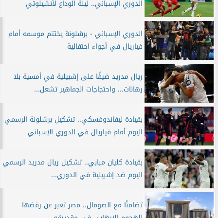
الدوري الإسباني.. ليلة الوداع لأنشيلوتي
الدوري الإسباني - برشلونة يختتم موسمه أمام
فياريال في أجواء احتفالية
ريال مدريد ضيفًا على إشبيلية في أمسية بلا
رهانات... واحتجاجات الجماهير تشعل...
بقيادة ليفاندوفسكي.. تشكيل برشلونة الرسمي
اليوم أمام فياريال في الدوري الإسباني
بقيادة كليان مبابي.. تشكيل ريال مدريد الرسمي
اليوم ضد إشبيلية في الدوري...
تضامنًا مع الصومال.. مصر تعبر عن رفضها
للهجوم الإرهابي في مقديشو