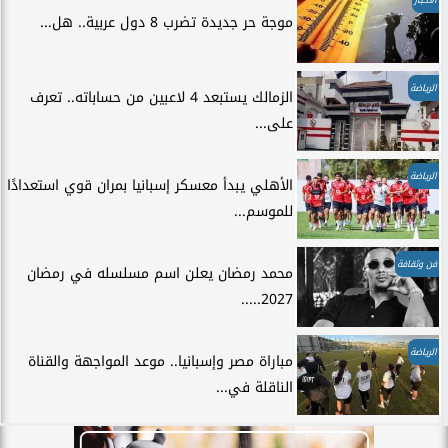
موجة حر جديدة تضرب 8 دول عربية.. هل...
الرياضة
الزمالك يستبعد 4 لاعبين من حساباته.. تعرف
على...
الرياضة
الأهلي يبدأ معسكر إسبانيا بمران قوي استعدادًا
للموسم...
فن وثقافة
محمد رمضان يعلن اسم مسلسله في رمضان
2027.....
الرياضة
مباراة مصر وإسبانيا.. موعد المواجهة والقناة
الناقلة في...