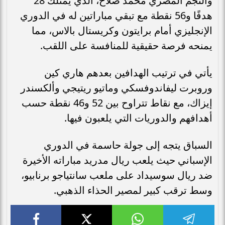
والنجم المصري محمد صلاح، الذي يمتلك 28
هدفًا و56 نقطة مع تبقي مباراتين له في الدوري
الإنجليزي أمام برايتون وكريستال بالاس، مما
يمنحه فرصة حقيقية للمنافسة على اللقب.
يأتي في ترتيب الهدافين بعدهم هاري كين
وروبرت ليفاندوفسكي وماتيو ريتيجي وألكسندر
إيزاك، مع نقاط تتراوح بين 52 و46 نقطة حسب
أهدافهم والدوريات التي يلعبون فيها.
السباق يتجه إلى جولة حاسمة في الدوري
الإسباني حيث يلعب ريال مدريد مباراته الأخيرة
ضد ريال سوسيداد على ملعب سانتياجو برنابيو،
وسط ترقب كبير لمصير الحذاء الذهبي.