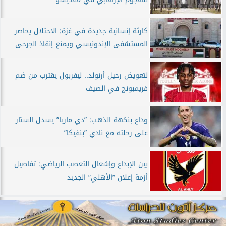
كارثة إنسانية جديدة في غزة: الاحتلال يحاصر
المستشفى الإندونيسي ويمنع إنقاذ الجرحى
لتعويض رحيل أرنولد.. ليفربول يقترب من ضم
فريمبونج في الصيف
وداع بنكهة الذهب: ”دي ماريا” يسدل الستار
على رحلته مع نادي ”بنفيكا”
بين الإبداع وإشعال التعصب الرياضي: تفاصيل
أزمة إعلان ”الأهلي” الجديد