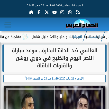
هـ
السبت
8 أغسطس 2026
11:04 صـ
23 صفر 1448
مناسبة لميزانيتك واحتياجاتك؟ دليل شامل
مفاجأة عن فاتورة الكهر
الرئيسية
الرياضة
العالمي ضد الدانة البحارة.. موعد مباراة
النصر اليوم والخليج في دوري روشن
والقنوات الناقلة
هـ
الأربعاء
21 مايو 2025
11:30 صـ
23 ذو القعدة 1446