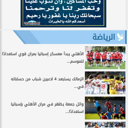
الرياضة
الأهلي يبدأ معسكر إسبانيا بمران قوي استعدادًا
للموسم...
الزمالك يستبعد 4 لاعبين شباب من حساباته
في...
وائل جمعة يظهر في مران الأهلي بإسبانيا
استعدادًا...