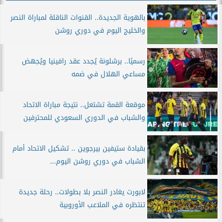
بالهوية الجديدة.. القنوات الناقلة لمباراة النصر
والخليج اليوم في دوري روشن
رسميًا.. برشلونة يُجدد عقد رافينيا ويُجهض
مساعي الهلال في ضمه
موقعة القمة تشتعل.. نتيجة مباراة الاتحاد
والشباب في الدوري السعودي للمحترفين
بقيادة ستيفين بيرجوين .. تشكيل الاتحاد أمام
الشباب في دوري روشن اليوم...
لابورت يغادر النصر بلا بطولات.. رحلة جديدة
تنتظره في الملاعب الأوروبية