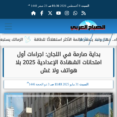
هـ
السبت
8 أغسطس 2026
01:36 صـ
23 صفر 1448
ز واحد يتصدر قائمة الأكثر استهلاكًا للطاقة
الزمالك يستبعد 4 لاعبين شباب من حساباته في الموسم الجديد
الرئيسية
الأخبار
بداية صارمة في اللجان: اجراءات أول
امتحانات الشهادة الإعدادية 2025 بلا
هواتف ولا غش
هـ
السبت
31 مايو 2025
11:03 صـ
3 ذو الحجة 1446