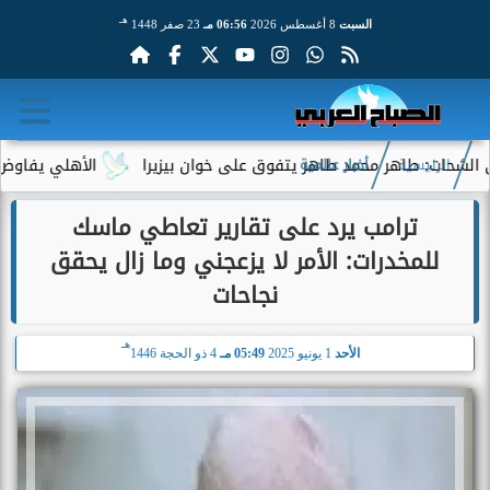
هـ
السبت
8 أغسطس 2026
06:56 مـ
23 صفر 1448
: طاهر محمد طاهر يتفوق على خوان بيزيرا
الأهلي يفاوض أحمد عبد
الرئيسية
أخبار عالمية
ترامب يرد على تقارير تعاطي ماسك
للمخدرات: الأمر لا يزعجني وما زال يحقق
نجاحات
هـ
الأحد
1 يونيو 2025
05:49 مـ
4 ذو الحجة 1446