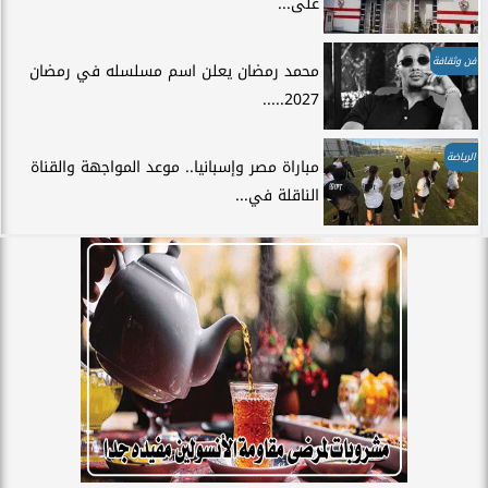
على...
فن وثقافة
محمد رمضان يعلن اسم مسلسله في رمضان
2027.....
الرياضة
مباراة مصر وإسبانيا.. موعد المواجهة والقناة
الناقلة في...