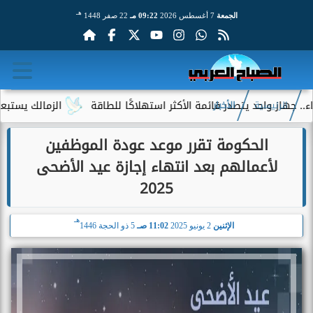
هـ
الجمعة
7 أغسطس 2026
09:22 مـ
22 صفر 1448
ز واحد يتصدر قائمة الأكثر استهلاكًا للطاقة
الزمالك يستبعد 4 لاعبين شباب من حساباته في الموسم الجديد
الرئيسية
الأخبار
الحكومة تقرر موعد عودة الموظفين
لأعمالهم بعد انتهاء إجازة عيد الأضحى
2025
هـ
الإثنين
2 يونيو 2025
11:02 صـ
5 ذو الحجة 1446