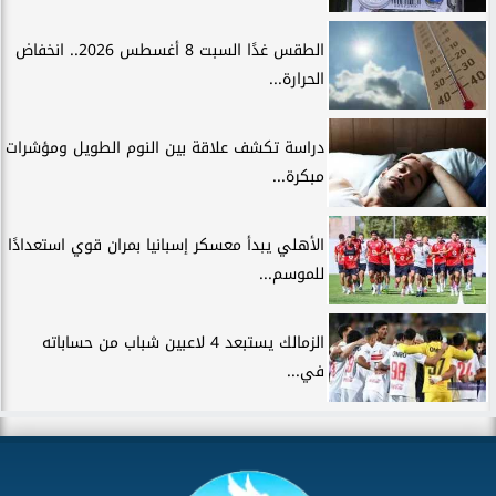
الطقس غدًا السبت 8 أغسطس 2026.. انخفاض
الحرارة...
دراسة تكشف علاقة بين النوم الطويل ومؤشرات
مبكرة...
الأهلي يبدأ معسكر إسبانيا بمران قوي استعدادًا
للموسم...
الزمالك يستبعد 4 لاعبين شباب من حساباته
في...