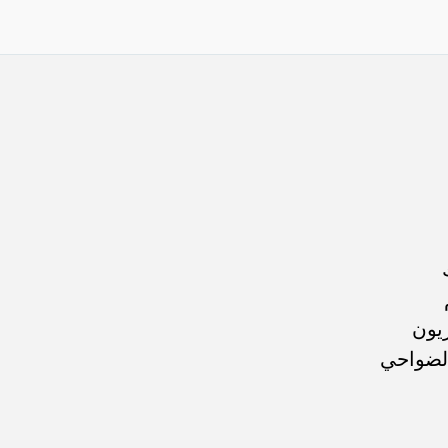
يون
لضواحي