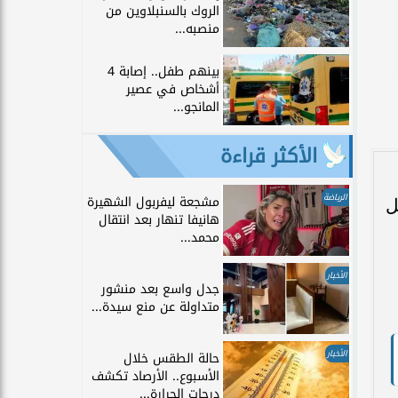
الروك بالسنبلاوين من
منصبه...
بينهم طفل.. إصابة 4
أشخاص في عصير
المانجو...
الأكثر قراءة
الرياضة
مشجعة ليفربول الشهيرة
ل
هانيفا تنهار بعد انتقال
محمد...
الأخبار
جدل واسع بعد منشور
متداولة عن منع سيدة...
الأخبار
حالة الطقس خلال
الأسبوع.. الأرصاد تكشف
درجات الحرارة...