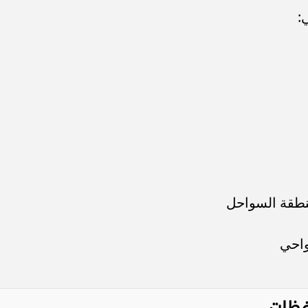
:
طقة السواحل
واحي
فظات