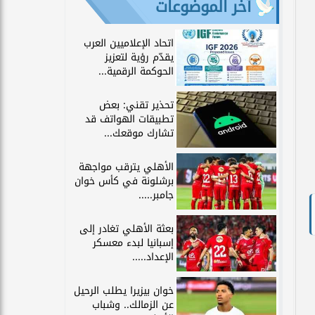
آخر الموضوعات
اتحاد الإعلاميين العرب
يقدّم رؤية لتعزيز
الحوكمة الرقمية...
تحذير تقني: بعض
تطبيقات الهواتف قد
تشارك موقعك...
الأهلي يترقب مواجهة
برشلونة في كأس خوان
جامبر.....
بعثة الأهلي تغادر إلى
إسبانيا لبدء معسكر
الإعداد.....
خوان بيزيرا يطلب الرحيل
عن الزمالك.. وشباب