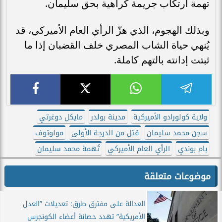
تهمة ارتكاب جريمة كراهية بحق سليمان.
وبذلك الهجوم، الذي هزّ الرأي العام الأميركي، قد
يُنهي حياة الشاب المصري خلف القضبان إذا ما
ثبتت إدانته بالتهم كاملة.
ولاية كولورادو الأميركية
مدينة بولدر
مايكل دوغرتي
سجن محمد سليمان
قتل من الدرجة الأولى
مولوتوف
بام بوندي
الرأي العام الأميركي
تُهمة محمد سليمان
موضوعات متعلقة
العدالة على مفترق طرق: تعديلات ”العدل
الأمريكية” تهدد حصانة أعضاء الكونجرس