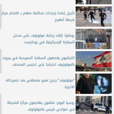
تأجيل إعادة إجراءات محاكمة متهم بـ اقتحام مركز
شرطة أطفيح
رومانيا: إلقاء زجاجة مولوتوف على مدخل
السفارة الإسرائيلية في بوخارست
اللبنانيون يقصفون السفارة السويدية في بيروت
بالمولوتوف احتجاجا على تدنيس المصحف
”مولوتوف” يحرج عمرو مصطفى بعد تصريحاته
الأخيرة
روسيا اليوم: ملثمون يهاجمون مركزا للشرطة
فى ضواحى باريس بالمولوتوف