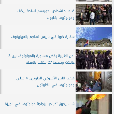
ضبط 5 أشخاص بحوزتهم أسلحة بيضاء
ومولوتوف بقليوب
سفارة كوبا في باريس تهاجم بالمولوتوف
أمن الغربية يفض مشاجرة بالمولوتوف بين 3
عائلات ويضبط 27 متهما بالمحلة
شغب الليل الأميركي الطويل.. 4 قتلى
ومولوتوف في الكابيتول
شاب يحرق آخر حيا بزجاجة مولوتوف في الجيزة