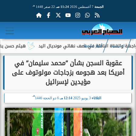
هـ
الجمعة
7 أغسطس 2026
11:24 صـ
22 صفر 1448
القناة الناقلة في نصف نهائي مونديال اليد
هيثم حسن يقترب من ا
الرئيسية
أخبار عالمية
عقوبة السجن بشأن ”محمد سليمان” في
أمريكا بعد هجومه بزجاجات مولوتوف على
مؤيدين لإسرائيل
هـ
الثلاثاء
3 يونيو 2025
12:14 مـ
6 ذو الحجة 1446