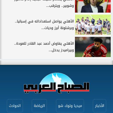
وشوبير.. ويترقب...
الأهلي يواصل استعداداته في إسبانيا..
وبرشلونة أبرز وديات...
الأهلي يفاوض أحمد عبد القادر للعودة..
وبيراميدز يدخل...
الأخبار
ميديا وتوك شو
الرياضة
الحوادث