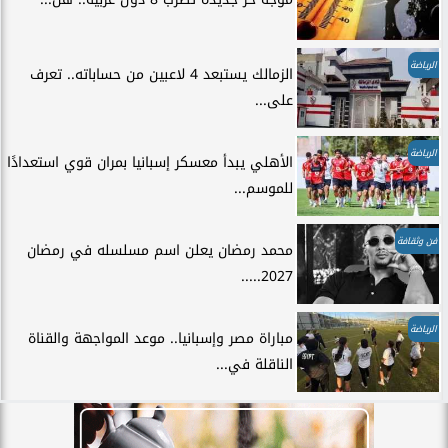
الرياضة
الزمالك يستبعد 4 لاعبين من حساباته.. تعرف
على...
الرياضة
الأهلي يبدأ معسكر إسبانيا بمران قوي استعدادًا
للموسم...
فن وثقافة
محمد رمضان يعلن اسم مسلسله في رمضان
2027.....
الرياضة
مباراة مصر وإسبانيا.. موعد المواجهة والقناة
الناقلة في...