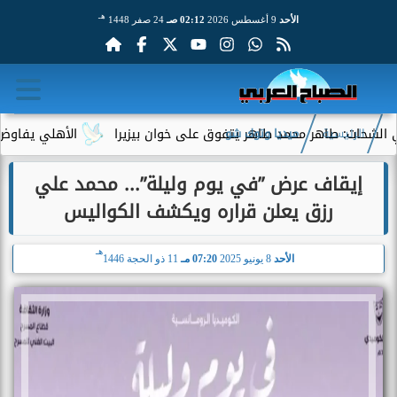
هـ
الأحد
9 أغسطس 2026
02:12 صـ
24 صفر 1448
ت: طاهر محمد طاهر يتفوق على خوان بيزيرا
الأهلي يفاوض أحمد عب
الرئيسية
ميديا وتوك شو
إيقاف عرض ”في يوم وليلة”... محمد علي
رزق يعلن قراره ويكشف الكواليس
هـ
الأحد
8 يونيو 2025
07:20 مـ
11 ذو الحجة 1446