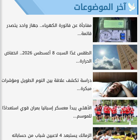
آخر الموضوعات
مفاجأة عن فاتورة الكهرباء.. جهاز واحد يتصدر
قائمة...
الطقس غدًا السبت 8 أغسطس 2026.. انخفاض
الحرارة...
دراسة تكشف علاقة بين النوم الطويل ومؤشرات
مبكرة...
الأهلي يبدأ معسكر إسبانيا بمران قوي استعدادًا
للموسم...
الزمالك يستبعد 4 لاعبين شباب من حساباته