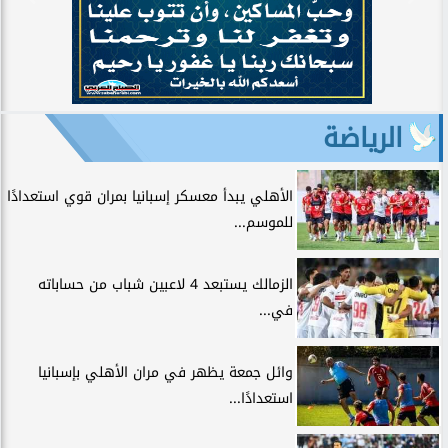
الرياضة
الأهلي يبدأ معسكر إسبانيا بمران قوي استعدادًا
للموسم...
الزمالك يستبعد 4 لاعبين شباب من حساباته
في...
وائل جمعة يظهر في مران الأهلي بإسبانيا
استعدادًا...