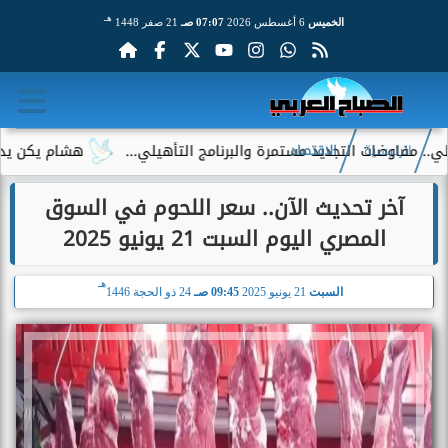
هـ
الخميس
6 أغسطس 2026
07:07 صـ
21 صفر 1448
ضات التجديد مستمرة والبرنامج التأهيلي...
هشام يكن يدعم استم
الرئيسية
الاقتصاد
آخر تحديث الآن.. سعر اللحوم في السوق
المصري اليوم السبت 21 يونيو 2025
هـ
السبت
21 يونيو 2025
09:45 صـ
24 ذو الحجة 1446