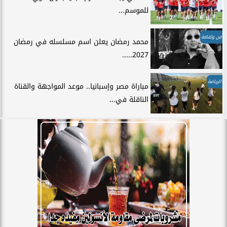
للموسم...
فن وثقافة
محمد رمضان يعلن اسم مسلسله في رمضان
2027.....
الرياضة
مباراة مصر وإسبانيا.. موعد المواجهة والقناة
الناقلة في...