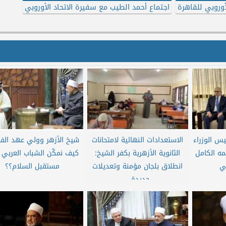
أوروبي للقاهرة
اجتماع أحمد الطيب مع سفيرة الاتحاد الأوروبي
س الوزراء
الاستعدادات النهائية لامتحانات
شيخ الأزهر وولي عهد الفج
مه الكامل
الثانوية الأزهرية بكفر الشيخ:
كيف نمكّن الشباب العربي ل
ي
انطلاق بلجان مؤمنة وتعديلات
مستقبل السلام؟؟
جديدة...