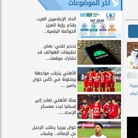
آخر الموضوعات
اتحاد الإعلاميين العرب
يقدّم رؤية لتعزيز
الحوكمة الرقمية...
تحذير تقني: بعض
تطبيقات الهواتف قد
تشارك موقعك...
الأهلي يترقب مواجهة
برشلونة في كأس خوان
جامبر.....
يرة:
بناء
بعثة الأهلي تغادر إلى
إسبانيا لبدء معسكر
الإعداد.....
خوان بيزيرا يطلب الرحيل
عن الزمالك.. وشباب