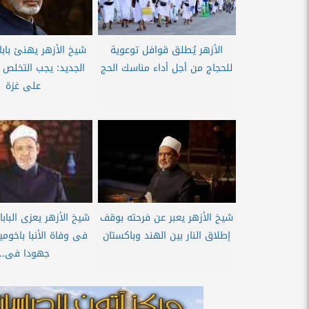
الأزهر يُطلق قوافل توعوية
شيخ الأزهر يهنئ بابا 
للحجاج من أجل أداء مناسك الحج
الجديد: يجب التخلص 
على غزة
شيخ الأزهر يعبر عن فرحته بوقف
شيخ الأزهر يعزى الباب
إطلاق النار بين الهند وباكستان
فى وفاة الأنبا باخو
جهودا فى...