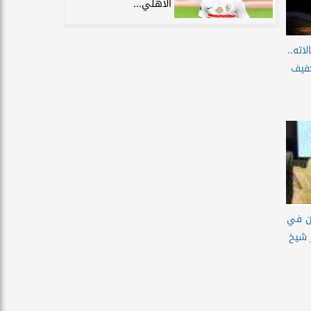
الأهلي...
اته..
كفيف
ان في
ر شيخ