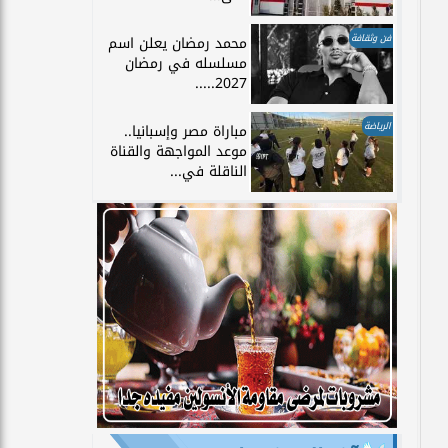
فن وثقافة
محمد رمضان يعلن اسم
مسلسله في رمضان
2027.....
الرياضة
مباراة مصر وإسبانيا..
موعد المواجهة والقناة
الناقلة في...