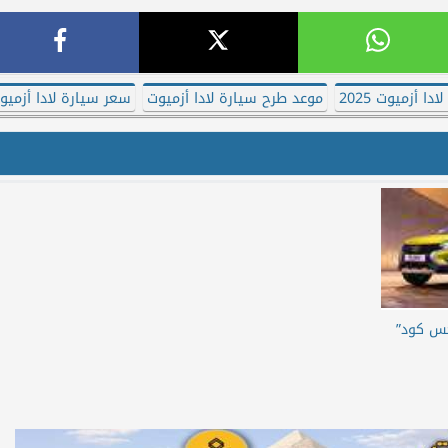
دا أزميوت 2025
موعد طرح سيارة لادا أزميوت
سعر سيارة لادا أزميو
كس كود”