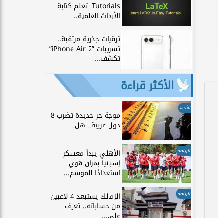
Tutorials: تعلم كتابة
الأبحاث العلمية...
ترقيات جذرية مرتقبة..
تسريبات ”iPhone Air 2”
تكشف...
الأكثر قراءة
الأخبار
موجة حر جديدة تضرب 8
دول عربية.. هل...
الرياضة
الأهلي يبدأ معسكر
إسبانيا بمران قوي
استعدادًا للموسم...
الرياضة
الزمالك يستبعد 4 لاعبين
من حساباته.. تعرف
على...