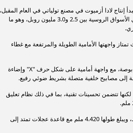
بدأ إنتاج لادا أزميوت في مصنع تولياتي في العام المقبل،
ومن المقرر أن تتراوح أسعار السيارة في الأسواق الروسية بين 2.5 و3.0 مليون روبل، وهو ما
تمتاز واجهتها الأمامية الطويلة والمرتفعة مع غطاء
كما تأتي مزودة بجنوط رياضية قياس 18 بوصة، مع واجهة أمامية على شكل حرف "X" وإضاءة
 لكنها تتضمن تحسينات تقنية، بما في ذلك نظام تعليق
وتعمل السيارة بنظام الدفع الأمامي فقط، ويبلغ طولها 4.420 ملم مع قاعدة عجلات تمتد إلى