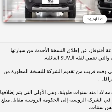
لادا أزميوت
وعة أفتوفاز، عن إطلاق النسخة الأحدث من سيارتها
مي لفئة الـSUV العائلية.
في وقت قريب من تقديم الشركة للنسخة المطورة من
رافل".
مه لادا منذ سنوات طويلة، وهي الأولى التي يتم إطلاقها
بيع رينو الفرنسية حصتها البالغة 63% في الشركة الروسية إلى الحكومة الروسية مقابل مبلغ
مس سنتات.