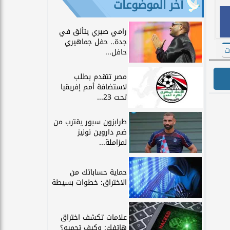
آخر الموضوعات
رامي صبري يتألق في
جدة.. حفل جماهيري
ت
حافل...
مصر تتقدم بطلب
لاستضافة أمم إفريقيا
تحت 23...
طرابزون سبور يقترب من
ضم داروين نونيز
لمزاملة...
حماية حساباتك من
الاختراق: خطوات بسيطة
علامات تكشف اختراق
هاتفك: وكيف تحميه؟