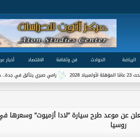
الرياضة
الحوادث
فن وثقافة
الاقتصاد
أخبار عرب
رامي صبري يتألق في جدة.. حفل جماهيري
علن عن موعد طرح سيارة ”لادا أزميوت” وسعرها في
روسيا