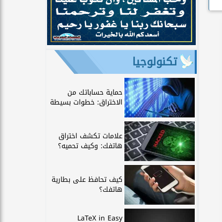
تكنولوجيا
حماية حساباتك من
الاختراق: خطوات بسيطة
علامات تكشف اختراق
هاتفك: وكيف تحميه؟
كيف تحافظ على بطارية
هاتفك؟
LaTeX in Easy