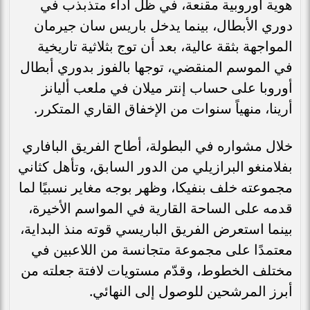
هوية أوروبية مقنعة، في ظل أداء متذبذب في
دوري الأبطال، بينما يدخل باريس سان جيرمان
المواجهة بثقة عالية، بعد أن توج بثلاثية تاريخية
في الموسم المنقضي، توجها بالفوز بدوري أبطال
أوروبا على حساب إنتر ميلان في ملعب أليانز
أرينا، منهياً سنوات من الإخفاق القاري المتكرر.
خلال مشواره في البطولة، أطاح الفريق البافاري
بفلامنغو البرازيلي من الدور السابق، وتأهل كثاني
مجموعته خلف بنفيكا، وظهر بوجه مغاير نسبيًا لما
قدمه على الساحة القارية في المواسم الأخيرة،
بينما استعرض الفريق الباريسي قوته منذ البداية،
معتمدًا على مجموعة متجانسة من اللاعبين في
مختلف الخطوط، وقدّم مستويات لافتة جعلته من
أبرز المرشحين للوصول إلى النهائي.