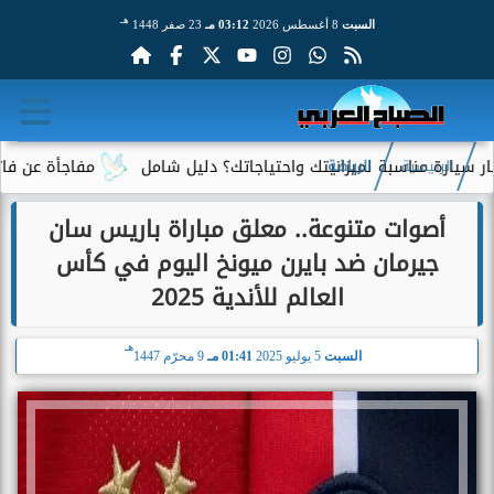
هـ
السبت
8 أغسطس 2026
03:12 مـ
23 صفر 1448
 مناسبة لميزانيتك واحتياجاتك؟ دليل شامل
مفاجأة عن فاتورة الكه
الرئيسية
الرياضة
أصوات متنوعة.. معلق مباراة باريس سان
جيرمان ضد بايرن ميونخ اليوم في كأس
العالم للأندية 2025
هـ
السبت
5 يوليو 2025
01:41 مـ
9 محرّم 1447