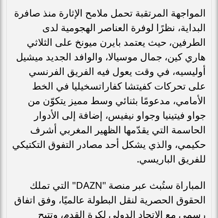
المواجهة المرتقبة تحمل ملامح الإثارة منذ صافرة
البداية، نظرًا لوفرة العناصر الهجومية لدى
الطرفين، حيث يعتمد بايرن ميونخ على الثلاثي
هاري كين، جمال موسيالا، والوافد الجديد ميشيل
أوليسيه، في وقت يعول فيه الفريق الفرنسي
على تحركات كفيتشا كفاراتسخيليا في الخط
الأمامي، مدعومًا بثنائي وسط مميز يتكوّن من
جواو فيتينيا وجواو نيفيس، إضافة إلى الأدوار
الحاسمة التي يقدّمها الظهير المغربي أشرف
حكيمي، والذي يشكل أحد مصادر التفوق التكتيكي
للفريق الباريسي.
المباراة ستُبث عبر منصة "DAZN" التي تملك
الحقوق الحصرية لنقل البطولة عالميًا، وفق اتفاق
رسمي مع الاتحاد الدولي لكرة القدم، وتتيح