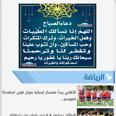
الرياضة
الأهلي يبدأ معسكر إسبانيا بمران قوي استعدادًا
للموسم...
الزمالك يستبعد 4 لاعبين شباب من حساباته