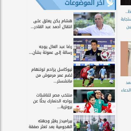
آخر الموضوعات
..
تجابة
هشام يكن يعلق على
انتقال أحمد عبد القادر...
ين
رضا عبد العال يوجه
رسالة إلى عموتة بشأن...
نيوكاسل يزاحم توتنهام
لضم عمر مرموش من
مانشستر...
مد
دعاء
منتخب مصر للناشئات
يواجه الدنمارك بحثًا عن
برونزية...
بيراميدز يغيّر وجهته
الهجومية بعد تعثر صفقة