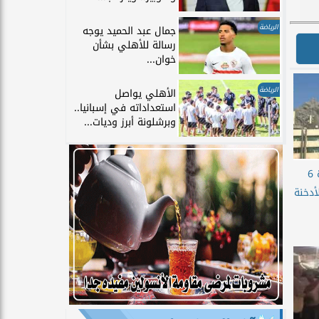
الرياضة
جمال عبد الحميد يوجه
رسالة للأهلي بشأن
خوان...
الرياضة
الأهلي يواصل
استعداداته في إسبانيا..
وبرشلونة أبرز وديات...
الحماية المدنية تنقذ حياة 6
دخنة