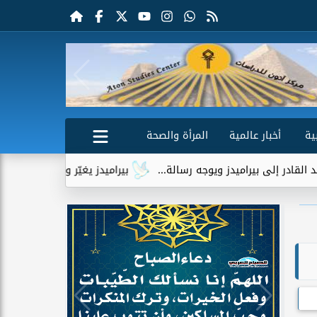
ية
أخبار عالمية
المرأة والصحة
بيراميدز ويوجه رسالة...
بيراميدز يغيّر وجهته الهجومية بعد تعث