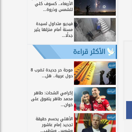
الأربعاء.. كسوف كلي
للشمس وذروة...
فيديو متداول لسيدة
مسنة أمام منزلها يثير
جدلًا...
الأكثر قراءة
الأخبار
موجة حر جديدة تضرب 8
دول عربية.. هل...
الرياضة
إكرامي الشحات: طاهر
محمد طاهر يتفوق على
خوان...
الرياضة
الأهلي يحسم حقيقة
تجديد إمام عاشور
وشوبير.. ويترقب...