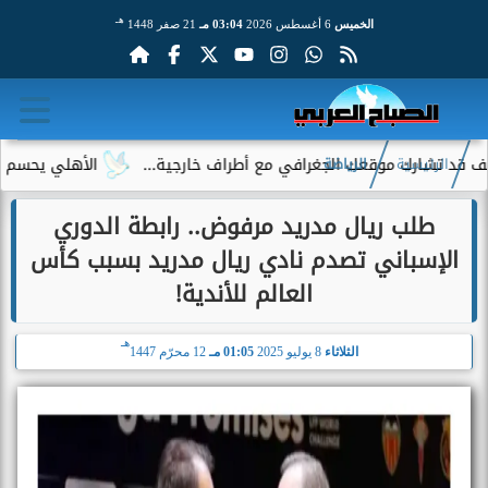
هـ
الخميس
6 أغسطس 2026
03:04 مـ
21 صفر 1448
ارك موقعك الجغرافي مع أطراف خارجية...
الأهلي يحسم الجدل حول
الرئيسية
الرياضة
طلب ريال مدريد مرفوض.. رابطة الدوري
الإسباني تصدم نادي ريال مدريد بسبب كأس
العالم للأندية!
هـ
الثلاثاء
8 يوليو 2025
01:05 مـ
12 محرّم 1447