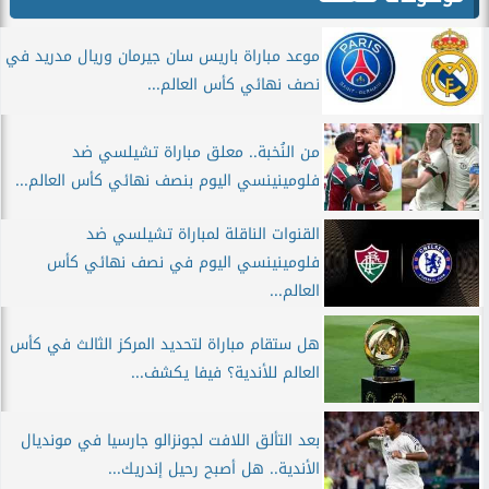
موعد مباراة باريس سان جيرمان وريال مدريد في
نصف نهائي كأس العالم...
من النُخبة.. معلق مباراة تشيلسي ضد
فلومينينسي اليوم بنصف نهائي كأس العالم...
القنوات الناقلة لمباراة تشيلسي ضد
فلومينينسي اليوم في نصف نهائي كأس
العالم...
هل ستقام مباراة لتحديد المركز الثالث في كأس
العالم للأندية؟ فيفا يكشف...
بعد التألق اللافت لجونزالو جارسيا في مونديال
الأندية.. هل أصبح رحيل إندريك...