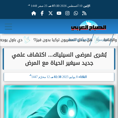
هـ
الإثنين
10 أغسطس 2026
07:33 صـ
25 صفر 1448
مة
هل يدخل المصريون تركيا بدون فيزا؟
دي باول يوجه رسالة
الرئيسية
المرأة والصحة
بُشرى لمرضى السيلياك... اكتشاف علمي
جديد سيغير الحياة مع المرض
هـ
الثلاثاء
8 يوليو 2025
02:38 مـ
12 محرّم 1447