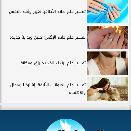
تفسير حلم طلاء الأظافر: تغيير وثقة بالنفس
تفسير حلم خاتم الإكس: حنين وبداية جديدة
تفسير حلم ارتداء الذهب: رزق ومكانة
تفسير حلم الحيوانات الأليفة: إشارة للإهمال
والاهتمام