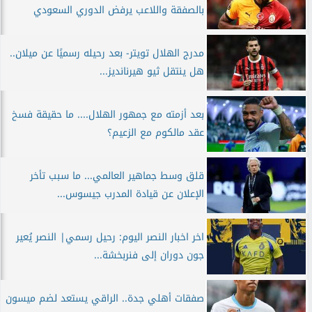
بالصفقة واللاعب يرفض الدوري السعودي
مدرج الهلال تويتر- بعد رحيله رسميًا عن ميلان..
هل ينتقل ثيو هيرنانديز...
بعد أزمته مع جمهور الهلال.... ما حقيقة فسخ
عقد مالكوم مع الزعيم؟
قلق وسط جماهير العالمي... ما سبب تأخر
الإعلان عن قيادة المدرب جيسوس...
اخر اخبار النصر اليوم: رحيل رسمي| النصر يُعير
جون دوران إلى فنربخشة...
صفقات أهلي جدة.. الراقي يستعد لضم ميسون