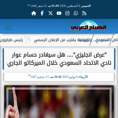
هـ
الخميس
6 أغسطس 2026
05:09 صـ
21 صفر 1448
عودي.. وتريزيجيه يقترب من الإعلان الرسمي
رئيس طرابزون سبور يك
الرئيسية
الرياضة
”عرض انجليزي”.... هل سيغادر حسام عوار
نادي الاتحاد السعودي خلال الميركاتو الجاري
هـ
الأربعاء
9 يوليو 2025
10:40 صـ
13 محرّم 1447