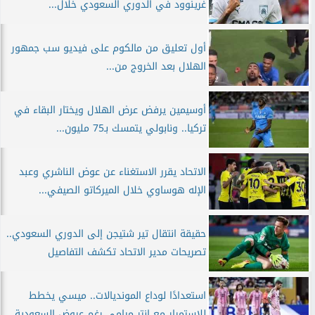
غرينوود في الدوري السعودي خلال...
أول تعليق من مالكوم على فيديو سب جمهور
الهلال بعد الخروج من...
أوسيمين يرفض عرض الهلال ويختار البقاء في
تركيا.. ونابولي يتمسك بـ75 مليون...
الاتحاد يقرر الاستغناء عن عوض الناشري وعبد
الإله هوساوي خلال الميركاتو الصيفي...
حقيقة انتقال تير شتيجن إلى الدوري السعودي..
تصريحات مدير الاتحاد تكشف التفاصيل
استعدادًا لوداع المونديالات.. ميسي يخطط
للاستمرار مع إنتر ميامي رغم عروض السعودية