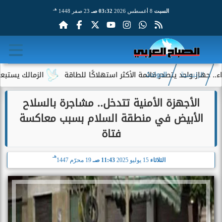
هـ
السبت
8 أغسطس 2026
03:32 صـ
23 صفر 1448
 واحد يتصدر قائمة الأكثر استهلاكًا للطاقة
الزمالك يستبعد 4 لاعبين شباب من حساباته في الموسم الجديد
الرئيسية
الحوادث
الأجهزة الأمنية تتدخل.. مشاجرة بالسلاح
الأبيض في منطقة السلام بسبب معاكسة
فتاة
هـ
الثلاثاء
15 يوليو 2025
11:43 صـ
19 محرّم 1447