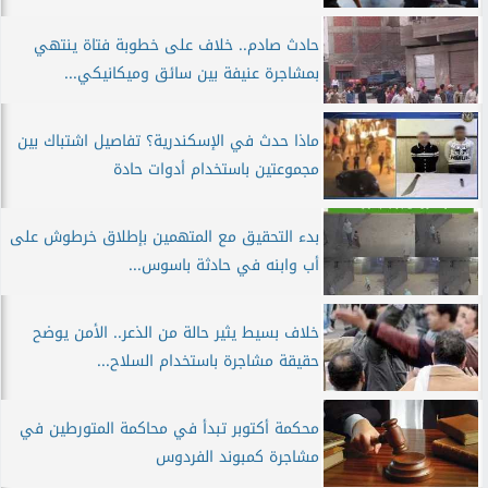
حادث صادم.. خلاف على خطوبة فتاة ينتهي
بمشاجرة عنيفة بين سائق وميكانيكي...
ماذا حدث في الإسكندرية؟ تفاصيل اشتباك بين
مجموعتين باستخدام أدوات حادة
بدء التحقيق مع المتهمين بإطلاق خرطوش على
أب وابنه في حادثة باسوس...
خلاف بسيط يثير حالة من الذعر.. الأمن يوضح
حقيقة مشاجرة باستخدام السلاح...
محكمة أكتوبر تبدأ في محاكمة المتورطين في
مشاجرة كمبوند الفردوس