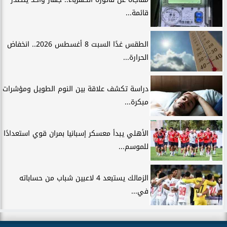
قائمة...
الطقس غدًا السبت 8 أغسطس 2026.. انخفاض
الحرارة...
دراسة تكشف علاقة بين النوم الطويل ومؤشرات
مبكرة...
الأهلي يبدأ معسكر إسبانيا بمران قوي استعدادًا
للموسم...
الزمالك يستبعد 4 لاعبين شباب من حساباته
في...