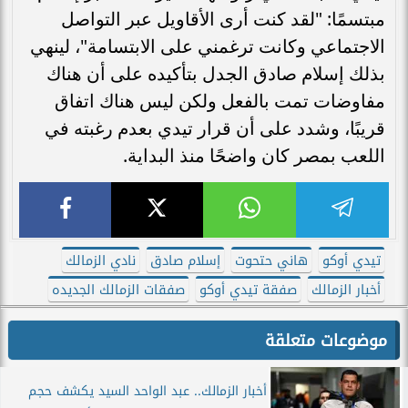
مبتسمًا: "لقد كنت أرى الأقاويل عبر التواصل
الاجتماعي وكانت ترغمني على الابتسامة"، لينهي
بذلك إسلام صادق الجدل بتأكيده على أن هناك
مفاوضات تمت بالفعل ولكن ليس هناك اتفاق
قريبًا، وشدد على أن قرار تيدي بعدم رغبته في
اللعب بمصر كان واضحًا منذ البداية.
تيدي أوكو
هاني حتحوت
إسلام صادق
نادي الزمالك
أخبار الزمالك
صفقة تيدي أوكو
صفقات الزمالك الجديده
موضوعات متعلقة
أخبار الزمالك.. عبد الواحد السيد يكشف حجم