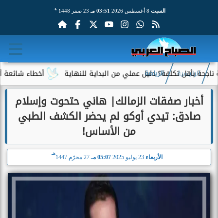
هـ
السبت
8 أغسطس 2026
03:51 مـ
23 صفر 1448
أقل تكلفة؟ دليل عملي من البداية للنهاية
أخطاء شائعة أثناء قيا
الرئيسية
الرياضة
أخبار صفقات الزمالك| هاني حتحوت وإسلام
صادق: تيدي أوكو لم يحضر الكشف الطبي
من الأساس!
هـ
الأربعاء
23 يوليو 2025
05:07 مـ
27 محرّم 1447