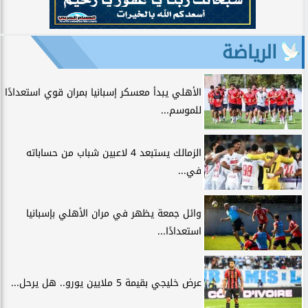
الرياضة
الأهلي يبدأ معسكر إسبانيا بمران قوي استعدادًا
للموسم...
الزمالك يستبعد 4 لاعبين شباب من حساباته
في...
وائل جمعة يظهر في مران الأهلي بإسبانيا
استعدادًا...
عرض خليجي بقيمة 5 ملايين يورو.. هل يرحل...