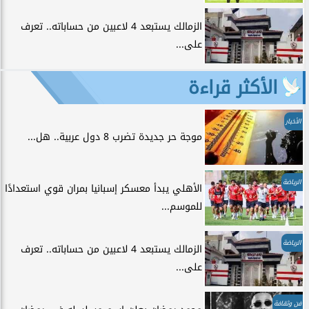
الزمالك يستبعد 4 لاعبين من حساباته.. تعرف
على...
الأكثر قراءة
الأخبار
موجة حر جديدة تضرب 8 دول عربية.. هل...
الرياضة
الأهلي يبدأ معسكر إسبانيا بمران قوي استعدادًا
للموسم...
الرياضة
الزمالك يستبعد 4 لاعبين من حساباته.. تعرف
على...
فن وثقافة