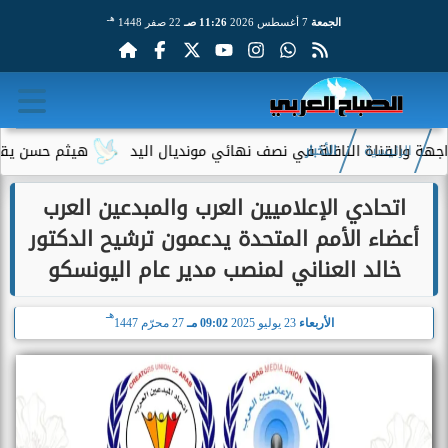
هـ
الجمعة
7 أغسطس 2026
11:26 صـ
22 صفر 1448
والقناة الناقلة في نصف نهائي مونديال اليد
هيثم حسن يقترب من 
الرئيسية
الأخبار
اتحادي الإعلاميين العرب والمبدعين العرب
أعضاء الأمم المتحدة يدعمون ترشيح الدكتور
خالد العناني لمنصب مدير عام اليونسكو
هـ
الأربعاء
23 يوليو 2025
09:02 مـ
27 محرّم 1447