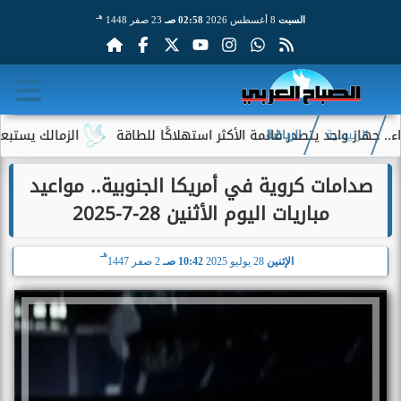
هـ
السبت
8 أغسطس 2026
02:58 صـ
23 صفر 1448
 واحد يتصدر قائمة الأكثر استهلاكًا للطاقة
الزمالك يستبعد 4 لاعبين شباب من حساباته في الموسم الجديد
الرئيسية
الرياضة
صدامات كروية في أمريكا الجنوبية.. مواعيد
مباريات اليوم الأثنين 28-7-2025
هـ
الإثنين
28 يوليو 2025
10:42 صـ
2 صفر 1447