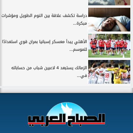
دراسة تكشف علاقة بين النوم الطويل ومؤشرات
مبكرة...
الأهلي يبدأ معسكر إسبانيا بمران قوي استعدادًا
للموسم...
الزمالك يستبعد 4 لاعبين شباب من حساباته
في...