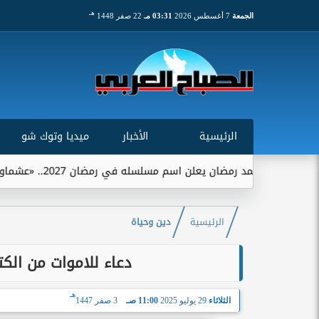
هـ
الجمعة
7 أغسطس 2026
03:31 مـ
22 صفر 1448
الرئيسية
الأخبار
ميديا وتوك شو
ن يعلن اسم مسلسله في رمضان 2027.. «عشماوي» يجمعه ببيتر ميمي
الرئيسية
دين وحياة
دعاء للاموات من الكت
هـ
الثلاثاء
29 يوليو 2025
11:00 صـ
3 صفر 1447