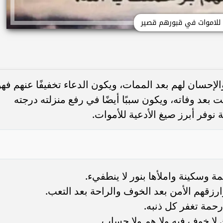
 للاموات في قبورهم قصير
والإحسان لهم بعد الممات، ويكون الدعاء تخفيفًا عنهم فهو
ت بعد وفاته، ويكون سببًا أيضًا في رفع منزلته درجته
نوفر أبرز صيغ الأدعية للأموات.
 وسكينة واملأها بنور لا ينطفيء.
زقهم الأمن بعد الخوف والراحة بعد التعب.
حمة تغفر كل ذنبه.
لا خوف فيه ولا هم ولا حساب.