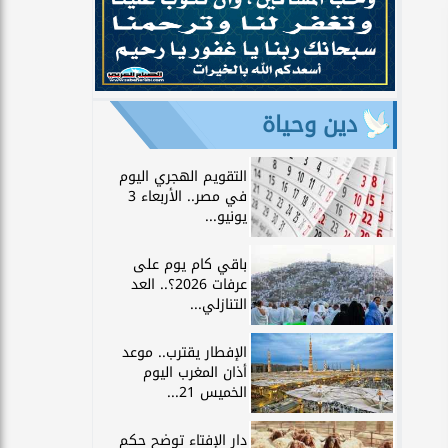
دين وحياة
التقويم الهجري اليوم
في مصر.. الأربعاء 3
يونيو...
باقي كام يوم على
عرفات 2026؟.. العد
التنازلي...
الإفطار يقترب.. موعد
أذان المغرب اليوم
الخميس 21...
دار الإفتاء توضح حكم