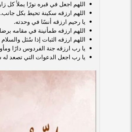
اللهم اجعل في قبره نورًا يملأ كل زاو
اللهم ارزقه سكينة تحيط بكل جانب.
يا رحيم ارزقه أنسًا في وحدته.
اللهم ارزقه طمأنينة في مقامه برضا
اللهم ارزقه الثبات إذا سُئل والسلام إ
يا رب ارزقه جنة الفردوس دارًا ومأو
يا رب اجعل الدعوات التي تصعد له سب