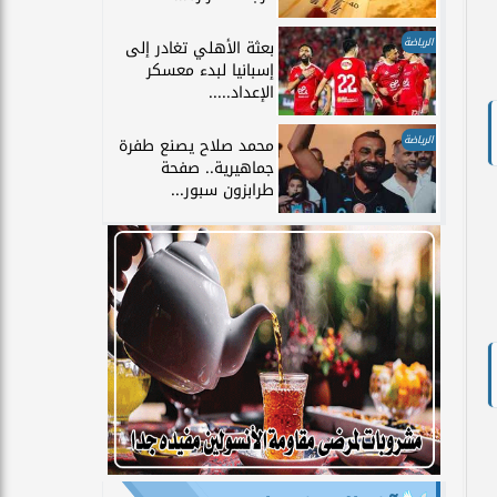
الرياضة
بعثة الأهلي تغادر إلى
إسبانيا لبدء معسكر
الإعداد.....
الرياضة
محمد صلاح يصنع طفرة
جماهيرية.. صفحة
طرابزون سبور...