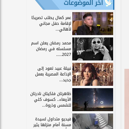
آخر الموضوعات
عمر كمال يطلب تصريحًا
لإقامة حفل مجاني
لأهالي...
محمد رمضان يعلن اسم
مسلسله في رمضان
2027.....
نبيلة عبيد تعود إلى
الإذاعة المصرية بعمل
جديد...
ظاهرتان فلكيتان نادرتان
الأربعاء.. كسوف كلي
للشمس وذروة...
فيديو متداول لسيدة
مسنة أمام منزلها يثير