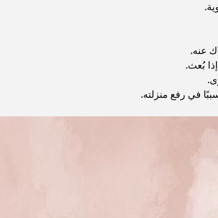
ية.
ك عنه.
ذا بُعث.
ى.
بًا في رفع منزلته.