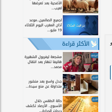
الأضحية بعد تعرضها
لعيب...
لجميع الصائمين..موعد
آذان المغرب اليوم الثلاثاء
19 مايو...
الأكثر قراءة
الرياضة
مشجعة ليفربول الشهيرة
هانيفا تنهار بعد انتقال
محمد...
الأخبار
جدل واسع بعد منشور
متداولة عن منع سيدة...
الأخبار
حالة الطقس خلال
الأسبوع.. الأرصاد تكشف
درجات الحرارة...