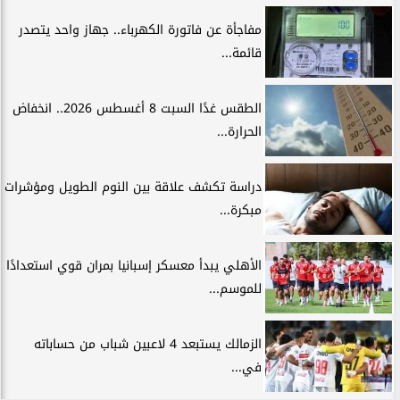
مفاجأة عن فاتورة الكهرباء.. جهاز واحد يتصدر
قائمة...
الطقس غدًا السبت 8 أغسطس 2026.. انخفاض
الحرارة...
دراسة تكشف علاقة بين النوم الطويل ومؤشرات
مبكرة...
الأهلي يبدأ معسكر إسبانيا بمران قوي استعدادًا
للموسم...
الزمالك يستبعد 4 لاعبين شباب من حساباته
في...