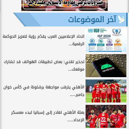
آخر الموضوعات
اتحاد الإعلاميين العرب يقدّم رؤية لتعزيز الحوكمة
الرقمية...
تحذير تقني: بعض تطبيقات الهواتف قد تشارك
موقعك...
الأهلي يترقب مواجهة برشلونة في كأس خوان
جامبر.....
بعثة الأهلي تغادر إلى إسبانيا لبدء معسكر
الإعداد.....