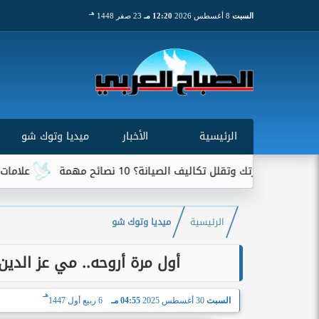
هـ
السبت
8 أغسطس 2026
12:20 مـ
23 صفر 1448
الرئيسية
الأخبار
ميديا وتوك شو
ك وتقلل تكاليف الصيانة؟ 10 نصائح مهمة
علامات تخبرك بأن
الرئيسية
ميديا وتوك شو
أول مرة أروحه.. مي عز الدي
هـ
السبت
30 أغسطس 2025
04:55 مـ
6 ربيع أول 1447