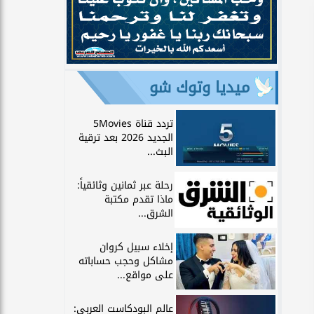
ميديا وتوك شو
تردد قناة 5Movies
الجديد 2026 بعد ترقية
البث...
رحلة عبر ثمانين وثائقياً:
ماذا تقدم مكتبة
الشرق...
إخلاء سبيل كروان
مشاكل وحجب حساباته
على مواقع...
عالم البودكاست العربي: