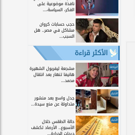
نافذة موضوعية على
الفكر، السياسة،...
حجب حسابات كروان
مشاكل في مصر.. هل
السبب...
الأكثر قراءة
الرياضة
مشجعة ليفربول الشهيرة
هانيفا تنهار بعد انتقال
محمد...
الأخبار
جدل واسع بعد منشور
متداولة عن منع سيدة...
الأخبار
حالة الطقس خلال
الأسبوع.. الأرصاد تكشف
درجات الحرارة...