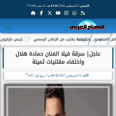
هـ
الخميس
6 أغسطس 2026
04:08 صـ
21 صفر 1448
سعودي.. وتريزيجيه يقترب من الإعلان الرسمي
رئيس طرابزون سبور ي
الرئيسية
الحوادث
عاجل| سرقة فيلا الفنان حمادة هلال
واختفاء مقتنيات ثمينة
هـ
الأحد
31 أغسطس 2025
01:33 مـ
7 ربيع أول 1447