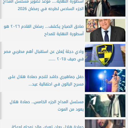
أسطورة النهاية.... موعد تصوير مسلسل المداح
الجزء السادس لطرحه في رمضان 2026
صادق الصباح يكشف... رمضان القادم ٢٠٢٦ هو
أسطورة النهاية للمداح
وادي دجلة يُعلن عن استقبال أهم مطربي مصر
في صيف ٢٠٢٥ ......
حفل جماهيري حاشد للنجم حمادة هلال على
مسرح البالون في احتفالية عيد...
مسلسل المداح الجزء الخامس.. حمادة هلال
يعود من الموت
حمادة هلال يعلن تعرض والد زوجته لوعكة