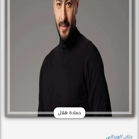
حمادة هلال
حنان الورداني