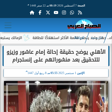
هـ
الجمعة
7 أغسطس 2026
08:19 مـ
22 صفر 1448
 واحد يتصدر قائمة الأكثر استهلاكًا للطاقة
الزمالك يستبعد 4 لاعبين شباب من حساباته في الموسم الجديد
الرئيسية
الرياضة
الأهلي يوضح حقيقة إحالة إمام عاشور وزيزو
للتحقيق بعد منشوراتهم على إنستجرام
هـ
الإثنين
1 سبتمبر 2025
05:55 مـ
8 ربيع أول 1447