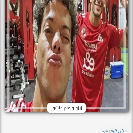
زيزو وإمام عاشور
حنان الورداني