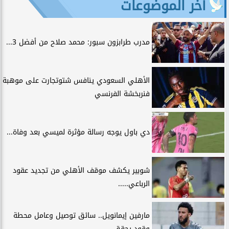
آخر الموضوعات
مدرب طرابزون سبور: محمد صلاح من أفضل 3...
الأهلي السعودي ينافس شتوتجارت على موهبة
فنربخشة الفرنسي
دي باول يوجه رسالة مؤثرة لميسي بعد وفاة...
شوبير يكشف موقف الأهلي من تجديد عقود
الرباعي.....
مارفين إيمانويل.. سائق توصيل وعامل محطة
وقود يحقق...