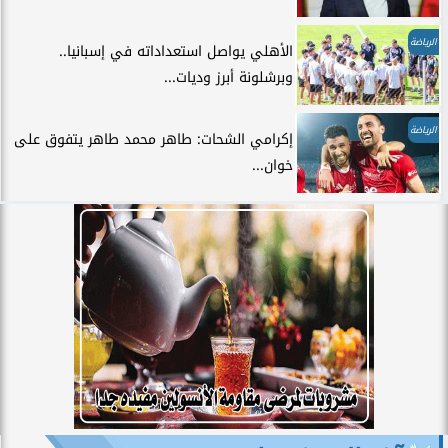
الرياضة
الأهلي يواصل استعداداته في إسبانيا..
وبرشلونة أبرز وديات...
الرياضة
إكرامي الشحات: طاهر محمد طاهر يتفوق على
خوان...