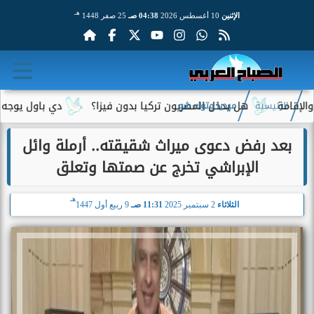
هـ
الإثنين
10 أغسطس 2026
04:38 صـ
25 صفر 1448
ة
هل يدخل المصريون تركيا بدون فيزا؟
دي باول يوجه رسالة 
الرئيسية
ميديا وتوك شو
بعد رفض دعوى ميراث شقيقته.. أرملة وائل
الإبراشي تخرج عن صمتها وتعلق
هـ
الثلاثاء
2 سبتمبر 2025
11:31 صـ
9 ربيع أول 1447