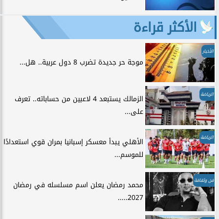
الأكثر قراءة
الأخبار
موجة حر جديدة تضرب 8 دول عربية.. هل...
الرياضة
الزمالك يستبعد 4 لاعبين من حساباته.. تعرف
على...
الرياضة
الأهلي يبدأ معسكر إسبانيا بمران قوي استعدادًا
للموسم...
فن وثقافة
محمد رمضان يعلن اسم مسلسله في رمضان
2027.....