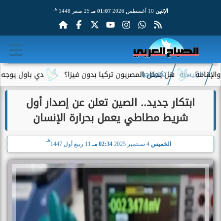
هـ
الإثنين
10 أغسطس 2026
01:07 مـ
25 صفر 1448
ة
هل يدخل المصريون تركيا بدون فيزا؟
دي باول يوجه رسالة
الرئيسية
تكنولوجيا
ابتكار جديد.. الصين تعلن عن إصدار أول
شريط مطاطي يعمل بحرارة الإنسان
هـ
الخميس
4 سبتمبر 2025
02:34 مـ
11 ربيع أول 1447