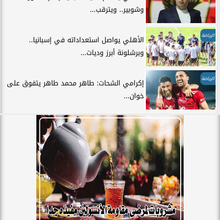
وشوبير.. ويترقب...
الرياضة
الأهلي يواصل استعداداته في إسبانيا..
وبرشلونة أبرز وديات...
الرياضة
إكرامي الشحات: طاهر محمد طاهر يتفوق على
خوان...