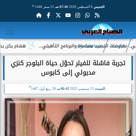
هـ
الخميس
6 أغسطس 2026
07:40 صـ
21 صفر 1448
ضات التجديد مستمرة والبرنامج التأهيلي...
هشام يكن يدعم استم
الرئيسية
ميديا وتوك شو
تجربة فاشلة للفيلر تحوّل حياة البلوجر كنزي
مدبولي إلى كابوس
هـ
السبت
13 سبتمبر 2025
06:42 مـ
20 ربيع أول 1447