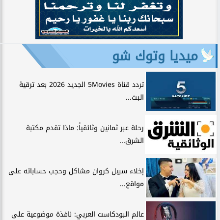
ميديا وتوك شو
تردد قناة 5Movies الجديد 2026 بعد ترقية
البث...
رحلة عبر ثمانين وثائقياً: ماذا تقدم مكتبة
الشرق...
إخلاء سبيل كروان مشاكل وحجب حساباته على
مواقع...
عالم البودكاست العربي: نافذة موضوعية على