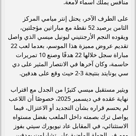
منافس يملك أسماء لامعة.
على الطرف الآخر، يحتل إنتر ميامي المركز
الثامن برصيد 52 نقطة مع مباراتين مؤجلتين،
ويقوده النجم الأرجنتيني ليونيل ميسي الذي واصل
تقديم عروض مميزة هذا الموسم، بعدما لعب 22
مباراة سجل خلالها 22 هدفًا وصنع 10 تمريرات
حاسمة، وكان آخرها في الانتصار المثير على دي
سي يونايتد بنتيجة 3-2 حيث وقع على هدفين.
ويثير مستقبل ميسي كثيرًا من الجدل مع اقتراب
نهاية عقده في ديسمبر 2025، خصوصًا أن اللاعب
لم يحسم قراره بشأن التجديد أو الاعتزال، فيما
يواصل ترك بصمته داخل الملعب بفضل مستواه
الاستثنائي، في المقابل عاد نيويورك سيتي بفوز
مهم في الجولة الماضية على تشارلوت بهدفين