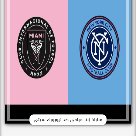
مباراة إنتر ميامي ضد نيويورك سيتي