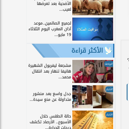
الأضحية بعد تعرضها
لعيب...
لجميع الصائمين..موعد
آذان المغرب اليوم الثلاثاء
19 مايو...
الأكثر قراءة
الرياضة
مشجعة ليفربول الشهيرة
هانيفا تنهار بعد انتقال
محمد...
الأخبار
جدل واسع بعد منشور
متداولة عن منع سيدة...
الأخبار
حالة الطقس خلال
الأسبوع.. الأرصاد تكشف
درجات الحرارة...