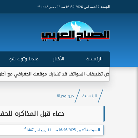
هـ
الجمعة
7 أغسطس 2026
03:52 صـ
22 صفر 1448
الرئيسية
الأخبار
ميديا وتوك شو
عض تطبيقات الهواتف قد تشارك موقعك الجغرافي مع أطراف خارجية...
الرئيسية
دين وحياة
دعاء قبل المذاكره للحفظ
هـ
السبت
4 أكتوبر 2025
06:05 مـ
11 ربيع آخر 1447