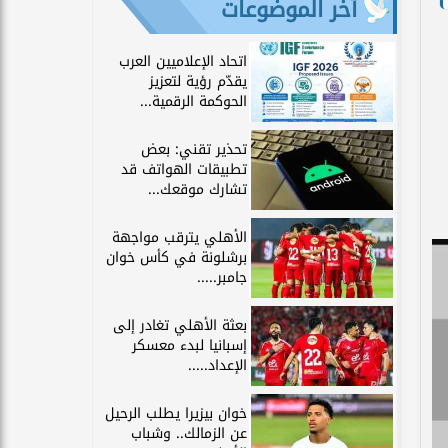
آخر الموضوعات
اتحاد الإعلاميين العرب
يقدّم رؤية لتعزيز
الحوكمة الرقمية...
تحذير تقني: بعض
تطبيقات الهواتف قد
تشارك موقعك...
الأهلي يترقب مواجهة
برشلونة في كأس خوان
جامبر.....
بعثة الأهلي تغادر إلى
إسبانيا لبدء معسكر
الإعداد.....
خوان بيزيرا يطلب الرحيل
عن الزمالك.. وشباب