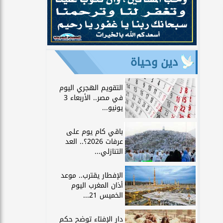
دين وحياة
التقويم الهجري اليوم
في مصر.. الأربعاء 3
يونيو...
باقي كام يوم على
عرفات 2026؟.. العد
التنازلي...
الإفطار يقترب.. موعد
أذان المغرب اليوم
الخميس 21...
دار الإفتاء توضح حكم