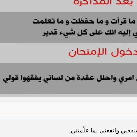
نفعني وانفعني بما علّمتني.