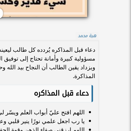
هبة محمد
دعاء قبل المذاكره يُردده كل طالب ليعينه
مسؤولية كبيرة وأمانة تحتاج إلى توفيق ا
ويزداد يقين الطالب أن النجاح بيد الله و
المذاكرة.
دعاء قبل المذاكره
اللهم افتح عليّ أبواب العلم ويسّر ل
يا رب اجعل علمي نورًا ينير قلبي وعق
اللهم ارزقني صفاء الذهن وقوة الح