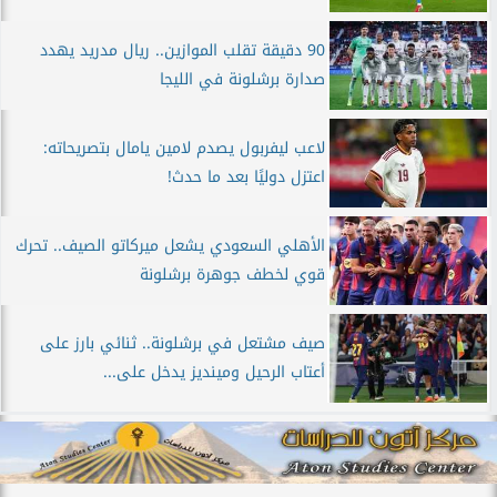
90 دقيقة تقلب الموازين.. ريال مدريد يهدد
صدارة برشلونة في الليجا
لاعب ليفربول يصدم لامين يامال بتصريحاته:
اعتزل دوليًا بعد ما حدث!
الأهلي السعودي يشعل ميركاتو الصيف.. تحرك
قوي لخطف جوهرة برشلونة
صيف مشتعل في برشلونة.. ثنائي بارز على
أعتاب الرحيل ومينديز يدخل على...