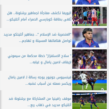
اليويفا تكشف مفاجأة لجماهير برشلونة.. هل
تُلغى بطاقة كوبارسي الحمراء أمام أتلتيكو...
”العنصرية ضد الإسلام ”.. جماهير أتليتكو مدريد
تواصل هتافاتها المسيئة و تهاجم...
” سلاح الاستفزاز” خطة محكمة من سيموني
لإيقاف لامين يامال و غيابه...
فينسيوس جونيور يوجه رسالة لـ لامين يامال
ويكسر صمته عن أسباب غضبه...
موقف رافينيا من المشاركة مع برشلونة ضد
أتلتيكو مدريد في ذهاب ربع...