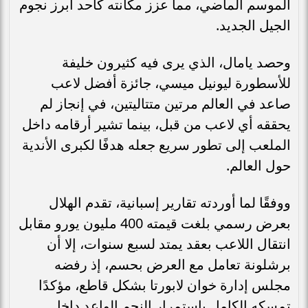
الموسم الماضي، مما عزز مكانته كأحد أبرز نجوم
الجيل الجديد.
وحصد يامال، الذي يرى فيه كثيرون خليفة
للأسطورة ليونيل ميسي، جائزة أفضل لاعب
صاعد في العالم مرتين متتاليتين، في إنجاز لم
يحققه أي لاعب من قبل، بينما تشير أرقامه داخل
الملعب إلى تطور سريع جعله هدفًا لكبرى الأندية
حول العالم.
ووفقًا لما أوردته تقارير إسبانية، تقدم الهلال
بعرض رسمي بلغت قيمته 400 مليون يورو مقابل
انتقال اللاعب بعقد يمتد لسبع سنوات، إلا أن
برشلونة تعامل مع العرض بحسم، إذ رفضه
مجلس إدارة خوان لابورتا بشكل قاطع، مؤكدًا
تمسكه الكامل باستمرار النجم الواعد داخل