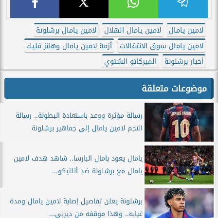
لامين يامال
لامين يامال الهلال
لامين يامال برشلونة
لامين يامال سوق الانتقالات
أزمة لامين يامال وهانز فليك
أخبار برشلونة
الميركاتو الشتوي
موضوعات متعلقة
رسالة مؤثرة ووعد باستعادة البطولة.. رسالة
النجم لامين يامال إلى جماهير برشلونة
يامال يعود بآمال البارسا.. شاهد هدف لامين
يامال مع برشلونة ضد أتلتيكو...
برشلونة يعلن تفاصيل إصابة لامين يامال ومدة
غيابه.. وهذا موقفه من ديربي...