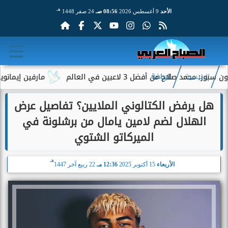
هـ
الأحد
9 أغسطس 2026
08:56 صـ
24 صفر 1448
لاح من أفضل 3 لاعبين في العالم
مارفين إيمانويل.. سا
الرئيسية
الرياضة
هل يرفض الكتالوني الملايين؟ تفاصيل عرض
الهلال لضم لامين يامال من برشلونة في
الميركاتو الشتوي
هـ
الأربعاء
15 أكتوبر 2025
12:36 مـ
22 ربيع آخر 1447