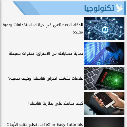
تكنولوجيا
الذكاء الاصطناعي في حياتك: استخدامات يومية
مفيدة
حماية حساباتك من الاختراق: خطوات بسيطة
علامات تكشف اختراق هاتفك: وكيف تحميه؟
كيف تحافظ على بطارية هاتفك؟
LaTeX in Easy Tutorials: تعلم كتابة الأبحاث