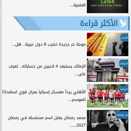
العلمية...
الأكثر قراءة
الأخبار
موجة حر جديدة تضرب 8 دول عربية.. هل...
الرياضة
الزمالك يستبعد 4 لاعبين من حساباته.. تعرف
على...
الرياضة
الأهلي يبدأ معسكر إسبانيا بمران قوي استعدادًا
للموسم...
فن وثقافة
محمد رمضان يعلن اسم مسلسله في رمضان
2027.....