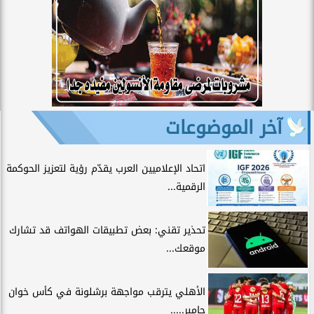
آخر الموضوعات
اتحاد الإعلاميين العرب يقدّم رؤية لتعزيز الحوكمة
الرقمية...
تحذير تقني: بعض تطبيقات الهواتف قد تشارك
موقعك...
الأهلي يترقب مواجهة برشلونة في كأس خوان
جامبر.....