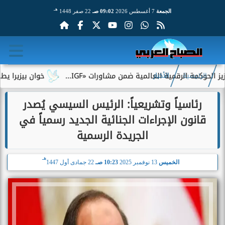
هـ
الجمعة
7 أغسطس 2026
09:02 صـ
22 صفر 1448
كمة الرقمية العالمية ضمن مشاورات «IGF...
خوان بيزيرا يطلب الر
الرئيسية
الأخبار
رئاسياً وتشريعياً: الرئيس السيسي يُصدر
قانون الإجراءات الجنائية الجديد رسمياً في
الجريدة الرسمية
هـ
الخميس
13 نوفمبر 2025
10:23 صـ
22 جمادى أول 1447