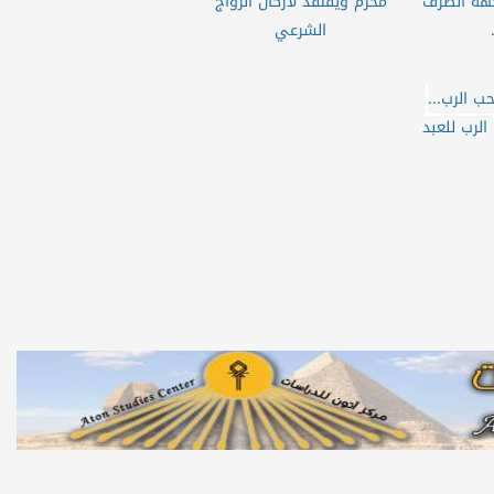
 جهة الصرف
محرم ويفتقد لأركان الزواج
الشرعي
لرب للعبد