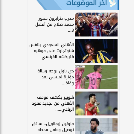
آخر الموضوعات
مدرب طرابزون سبور:
محمد صلاح من أفضل
3...
الأهلي السعودي ينافس
شتوتجارت على موهبة
فنربخشة الفرنسي
دي باول يوجه رسالة
مؤثرة لميسي بعد
وفاة...
شوبير يكشف موقف
الأهلي من تجديد عقود
الرباعي.....
مارفين إيمانويل.. سائق
توصيل وعامل محطة