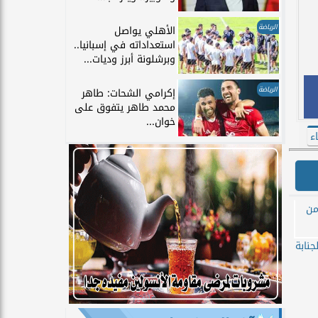
الرياضة
الأهلي يواصل
استعداداته في إسبانيا..
وبرشلونة أبرز وديات...
الرياضة
إكرامي الشحات: طاهر
محمد طاهر يتفوق على
خوان...
ء
جنابة