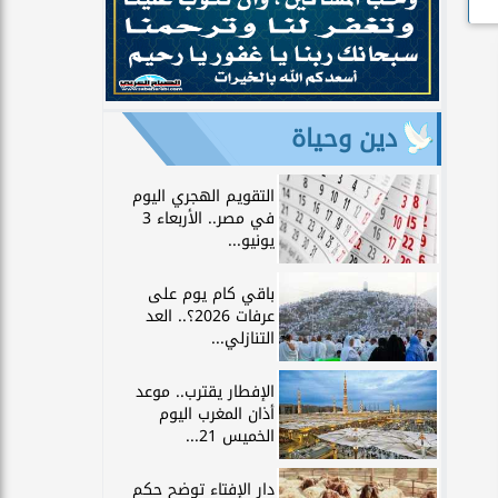
دين وحياة
التقويم الهجري اليوم
في مصر.. الأربعاء 3
يونيو...
باقي كام يوم على
عرفات 2026؟.. العد
التنازلي...
الإفطار يقترب.. موعد
أذان المغرب اليوم
الخميس 21...
دار الإفتاء توضح حكم