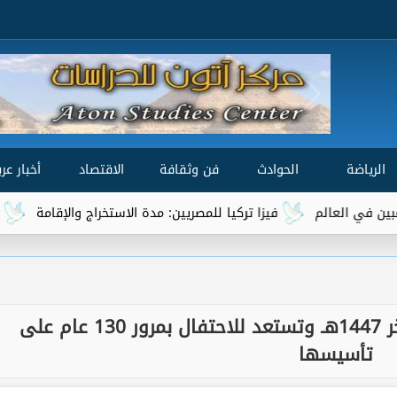
الرياضة
الحوادث
فن وثقافة
الاقتصاد
أخبار عرب
فيزا تركيا للمصريين: مدة الاستخراج والإقامة
هل يدخل ا
الإفتاء تعلن أول أيام جمادى الآخر 1447هـ وتستعد للاحتفال بمرور 130 عام على
تأسيسها