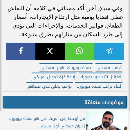
وفي سياق آخر، أكد ممداني في كلامه أن النقاش
غطَى قضايا يومية مثل ارتفاع الإيجارات، أسعار
الطعام، فواتير الخدمات، والإجراءات التي تؤدي
إلى طرد السكان من منازلهم بطرق متنوعة.
ترامب ممداني
عمدة نيويورك زهران ممداني
اعتقال نتنياهو نيويورك
إبادة غزة تمويل أمريكي
لقاء ترامب عمدة نيويورك
ترامب يعلق على نتنياهو
موضوعات متعلقة
من أوغندا إلى أمريكا: من هو عمدة نيويورك
زهران ممداني أول مسلم...