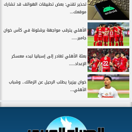
تحذير تقني: بعض تطبيقات الهواتف قد تشارك
موقعك...
الأهلي يترقب مواجهة برشلونة في كأس خوان
جامبر.....
بعثة الأهلي تغادر إلى إسبانيا لبدء معسكر
الإعداد.....
خوان بيزيرا يطلب الرحيل عن الزمالك.. وشباب
الأهلي...