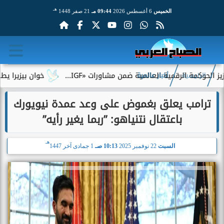
هـ
الخميس
6 أغسطس 2026
09:44 مـ
21 صفر 1448
وكمة الرقمية العالمية ضمن مشاورات «IGF...
خوان بيزيرا يطلب ال
الرئيسية
أخبار عالمية
ترامب يعلق بغموض على وعد عمدة نيويورك
باعتقال نتنياهو: ”ربما يغير رأيه”
هـ
السبت
22 نوفمبر 2025
10:13 صـ
1 جمادى آخر 1447