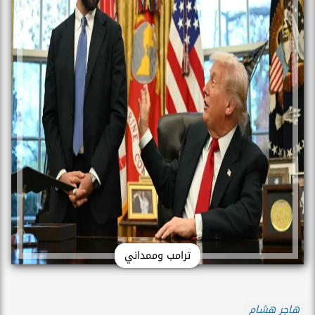
ترامب وممداني
هاجر هشام