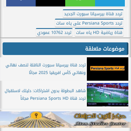
تردد قناة بيرسيانا سبورت الجديد
تردد Persiana Sports على ياه سات
قناة رياضية HD ياه سات
تردد 10762 عمودي
موضوعات متعلقة
تردد قناة بيرسيانا سبورت الناقلة لنصف نهائي
ونهائي كأس افريقيا 2025 مجانًا
شاهد البطولة بدون اشتراكات: دليلك لاستقبال
تردد قناة Persiana Sports HD مجاناً