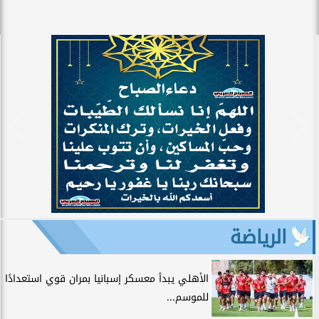
الرياضة
الأهلي يبدأ معسكر إسبانيا بمران قوي استعدادًا
للموسم...