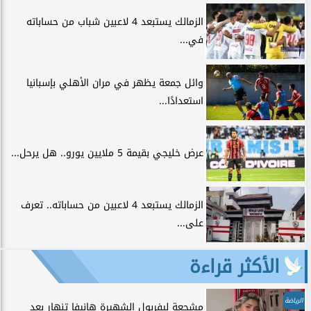
الزمالك يستبعد 4 لاعبين شباب من حساباته
في...
وائل جمعة يظهر في مران الأهلي بإسبانيا
استعدادًا...
عرض خليجي بقيمة 5 ملايين يورو.. هل يرحل...
الزمالك يستبعد 4 لاعبين من حساباته.. تعرف
على...
الأكثر قراءة
الرياضة
مشجعة ليفربول الشهيرة هانيفا تنهار بعد