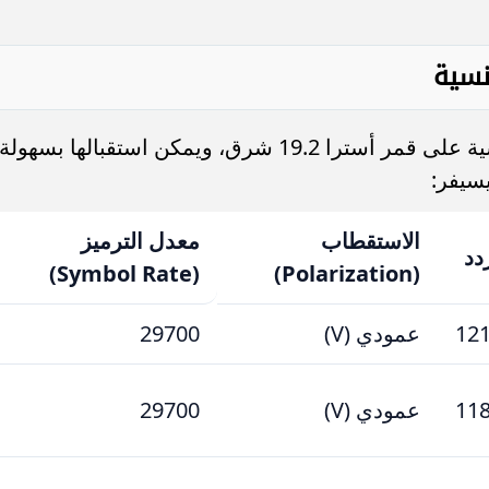
تبث كل القنوات العشر من الباقة الفرنسية على قمر أسترا 19.2 شرق، ويمكن استقبالها بسهولة
يسيفر:
الاستقطاب
معدل الترميز
دد
(Symbol Rate)
(Polarization)
12
عمودي (V)
29700
11
عمودي (V)
29700