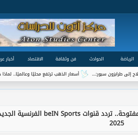
الرياضة
الحوادث
فن وثقافة
الاقتصاد
أخبار عرب
بزون سبور:...
أسعار الذهب ترتفع محليًا وعالميًا.. لماذا جاءت الز
أعلنت نقل كأس العرب مجانًا على المفتوحة.. تردد قنوات beIN Sports الفرنسية الج
2025