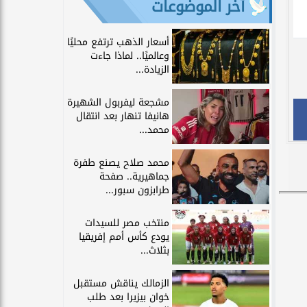
آخر الموضوعات
أسعار الذهب ترتفع محليًا
وعالميًا.. لماذا جاءت
الزيادة...
مشجعة ليفربول الشهيرة
هانيفا تنهار بعد انتقال
محمد...
محمد صلاح يصنع طفرة
جماهيرية.. صفحة
طرابزون سبور...
منتخب مصر للسيدات
يودع كأس أمم إفريقيا
بثلاث...
الزمالك يناقش مستقبل
خوان بيزيرا بعد طلب