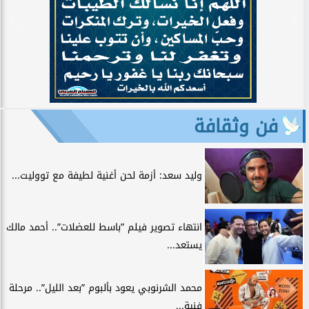
فن وثقافة
وليد سعد: أزمة لحن أغنية لطيفة مع تووليت...
انتهاء تصوير فيلم ”باسط للعضلات”.. أحمد مالك
يستعد...
محمد الشرنوبي يعود بألبوم ”بعد الليل”.. مرحلة
فنية...