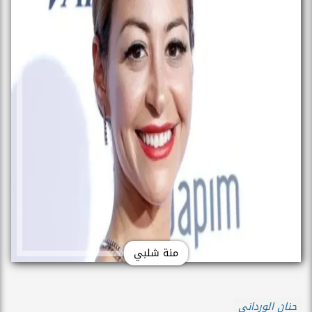
منة شلبي
حنان الورداني