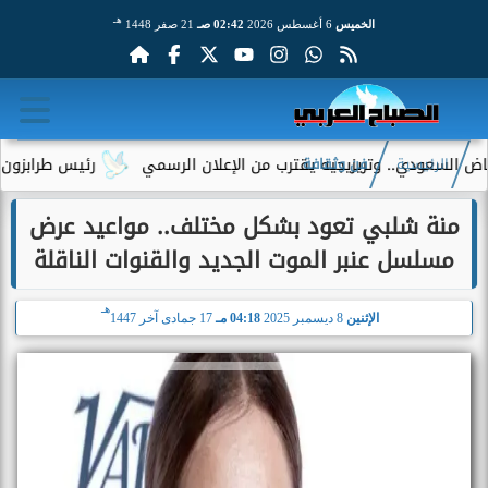
هـ
الخميس
6 أغسطس 2026
02:42 صـ
21 صفر 1448
عودي.. وتريزيجيه يقترب من الإعلان الرسمي
رئيس طرابزون سبور يك
الرئيسية
فن وثقافة
منة شلبي تعود بشكل مختلف.. مواعيد عرض
مسلسل عنبر الموت الجديد والقنوات الناقلة
هـ
الإثنين
8 ديسمبر 2025
04:18 مـ
17 جمادى آخر 1447