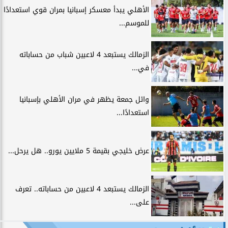
الأهلي يبدأ معسكر إسبانيا بمران قوي استعدادًا
للموسم...
الزمالك يستبعد 4 لاعبين شباب من حساباته
في...
وائل جمعة يظهر في مران الأهلي بإسبانيا
استعدادًا...
عرض خليجي بقيمة 5 ملايين يورو.. هل يرحل...
الزمالك يستبعد 4 لاعبين من حساباته.. تعرف
على...