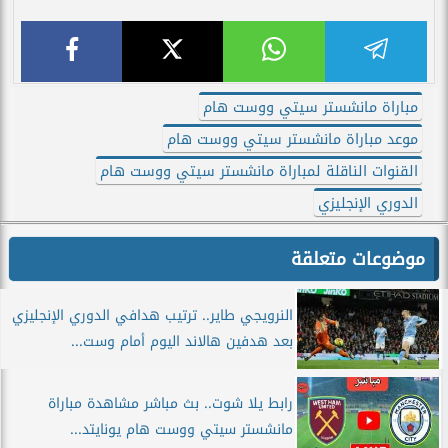
مباراة مانشستر سيتي ووست هام
موعد مباراة مانشستر سيتي ووست هام
القنوات الناقلة لمباراة مانشستر سيتي ووست هام
الدوري الإنجليزي
موضوعات متعلقة
النرويجي طاير.. ترتيب هدافي الدوري الإنجليزي
بعد هدفين هالاند اليوم أمام وست...
رابط يلا شوت.. بث مباشر مشاهدة مباراة
مانشستر سيتي ووست هام يونايتد...