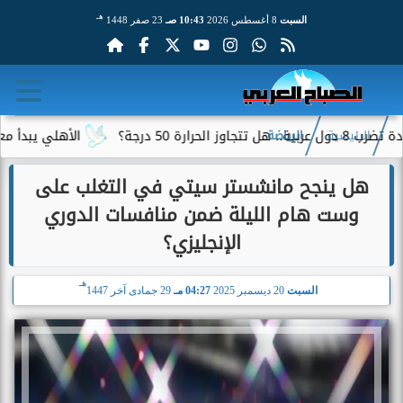
هـ
السبت
8 أغسطس 2026
10:43 صـ
23 صفر 1448
الأهلي يبدأ معسكر إسبان
الرئيسية
الرياضة
هل ينجح مانشستر سيتي في التغلب على
وست هام الليلة ضمن منافسات الدوري
الإنجليزي؟
هـ
السبت
20 ديسمبر 2025
04:27 مـ
29 جمادى آخر 1447